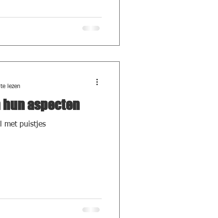
te lezen
n hun aspecten
l met puistjes