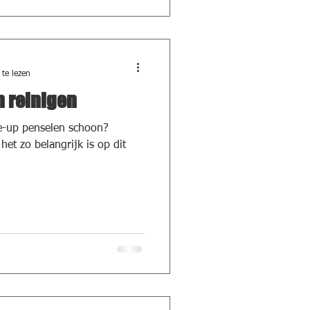
te lezen
 reinigen
e-up penselen schoon?
et zo belangrijk is op dit