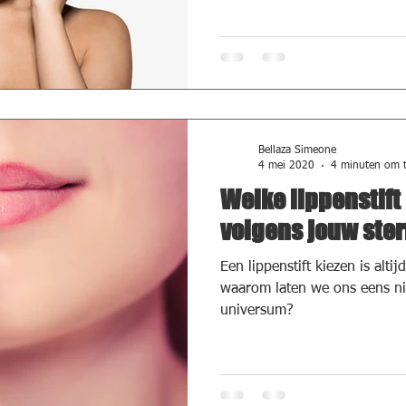
Bellaza Simeone
4 mei 2020
4 minuten om t
Welke lippenstift 
volgens jouw ste
Een lippenstift kiezen is alti
waarom laten we ons eens ni
universum?