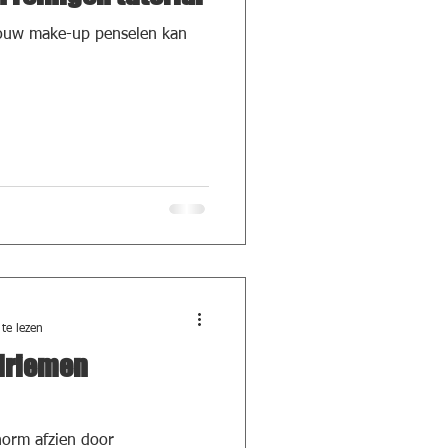
 jouw make-up penselen kan
te lezen
lriemen
orm afzien door