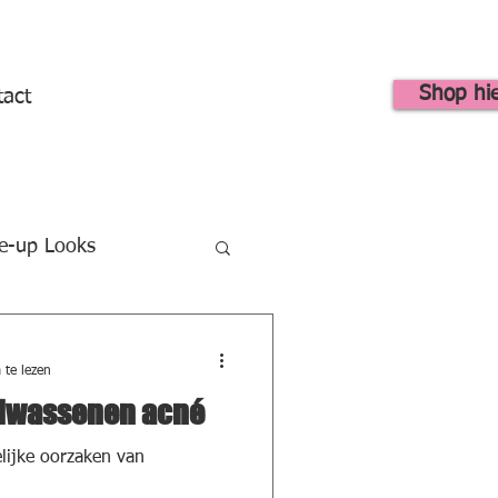
Shop hi
tact
e-up Looks
rging
Self Care
te lezen
olwassenen acné
lijke oorzaken van