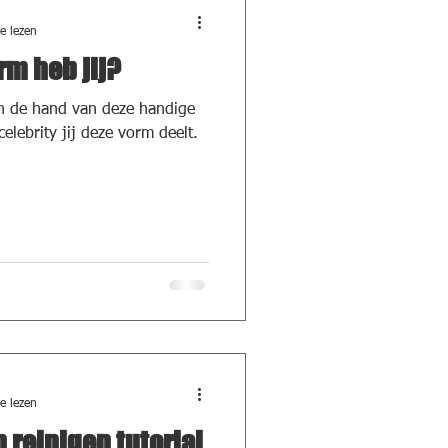
e lezen
rm heb jij?
n de hand van deze handige
elebrity jij deze vorm deelt.
e lezen
reinigen tutorial