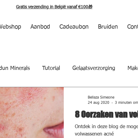
Gratis verzending in België vanaf €100🎁
Webshop
Aanbod
Cadeaubon
Bruiden
Con
dun Minerals
Tutorial
Gelaatsverzorging
Mak
Zelfbruiner
Zonnebescherming
Lichaamsverzo
Bellaza Simeone
24 aug 2020
3 minuten om 
8 Oorzaken van v
Ontdek in deze blog de moge
volwassenen acné