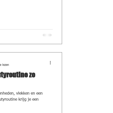
e lezen
yroutine zo
enheden, vlekken en een
utyroutine krijg je een