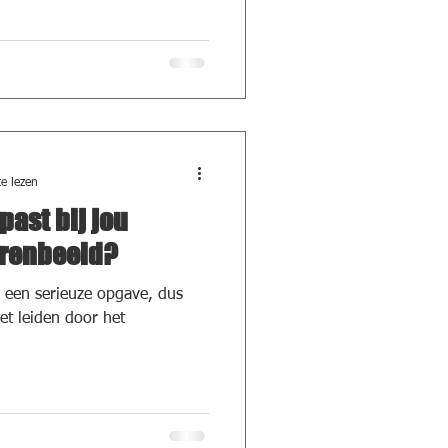
e lezen
past bij jou
rrenbeeld?
jd een serieuze opgave, dus
et leiden door het