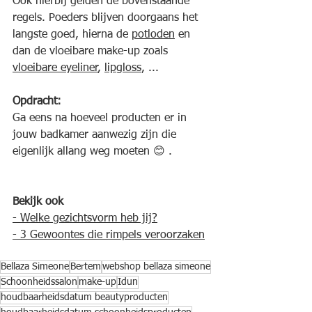
Ook hierbij gelden de bovenstaande 
regels. Poeders blijven doorgaans het 
langste goed, hierna de 
potloden
 en 
dan de vloeibare make-up zoals 
vloeibare eyeliner
, 
lipgloss
, ...
Opdracht:
Ga eens na hoeveel producten er in 
jouw badkamer aanwezig zijn die 
eigenlijk allang weg moeten 😊 .
Bekijk ook
- Welke gezichtsvorm heb jij?
- 
3 Gewoontes die rimpels veroorzaken
Bellaza Simeone
Bertem
webshop bellaza simeone
Schoonheidssalon
make-up
Idun
houdbaarheidsdatum beautyproducten