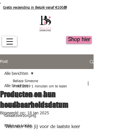
Gratis verzending in België vanaf €100🎁
Shop hier
Post
Alle berichten
Bellaza Simeone
Alle berichten
7 okt 2019
1 minuten om te lezen
Producten en hun
Make-up met Idun Minerals
houdbaarheidsdatum
Tutorial
Bijgewerkt op:
18 jan 2025
Gelaatsverzorging
Make-up Looks
Wanneer heb jij voor de laatste keer 