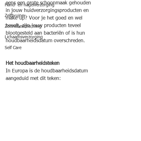
eens een grote schoonmaak gehouden 
Hand- en nagelverzorging
in jouw huidverzorgingsproducten en 
Zelfbruiner
make-up? Voor je het goed en wel 
beseft, zijn jouw producten teveel 
Zonnebescherming
blootgesteld aan bacteriën of is hun 
Lichaamsverzorging
houdbaarheidsdatum overschreden.
Self Care
Het houdbaarheidsteken
In Europa is de houdbaarheidsdatum 
aangeduid met dit teken: