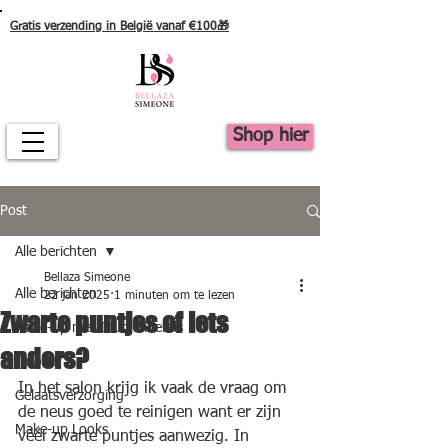
Gratis verzending in België vanaf €100🎁
Shop hier
Post
Alle berichten
Bellaza Simeone
Alle berichten
22 jan 2025
1 minuten om te lezen
Zwarte puntjes of iets
Make-up met Idun Minerals
anders?
Tutorial
In het salon krijg ik vaak de vraag om 
Gelaatsverzorging
de neus goed te reinigen want er zijn 
Make-up Looks
véél zwarte puntjes aanwezig. In 