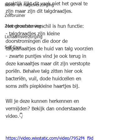
praktijk lijkt dit vaak niet het geval te 
Hand- en nagelverzorging
zijn maar zijn dit talgdraadjes. 
Zelfbruiner
Zonnebescherming
Het grootste verschil is hun functie:
- talgdraadjes zijn kleine 
Lichaamsverzorging
doorstromingen die door de 
Self Care
talgkanaaltjes de huid van talg voorzien
- zwarte puntjes vind je ook terug in 
deze kanaaltjes maar dit zijn verstopte 
poriën. Behalve talg zitten hier ook 
bacteriën, vuil, dode huidcellen en 
soms zelfs piepkleine haartjes bij. 
Wil je deze kunnen herkennen en 
vermijden? Bekijk dan onderstaande 
video.
👇
https://video.wixstatic.com/video/7952f4_f9d