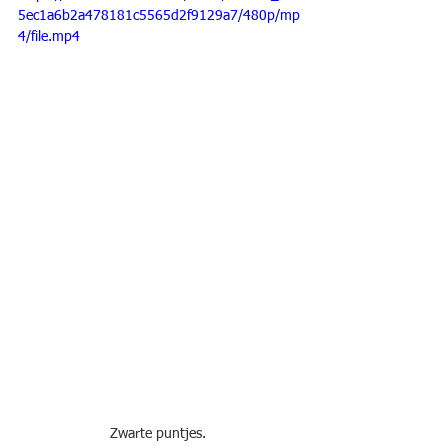
5ec1a6b2a478181c5565d2f9129a7/480p/mp
4/file.mp4
Zwarte puntjes. 