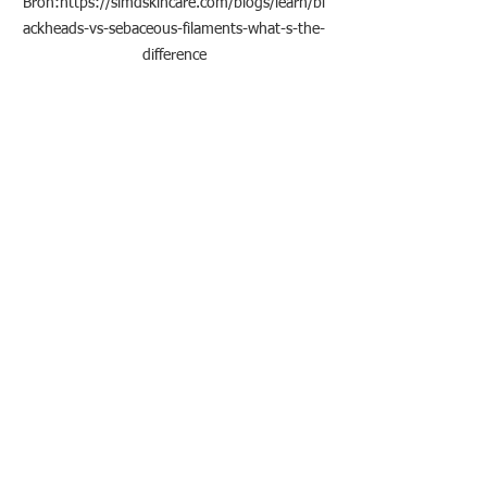
Bron:https://slmdskincare.com/blogs/learn/bl
ackheads-vs-sebaceous-filaments-what-s-the-
difference