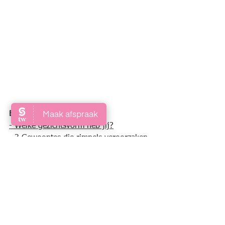
Bekijk ook:
- Welke gezichtsvorm heb jij?
- 3 Gewoontes die rimpels veroorzaken
zwarte puntjes
Gelaatsverzorging