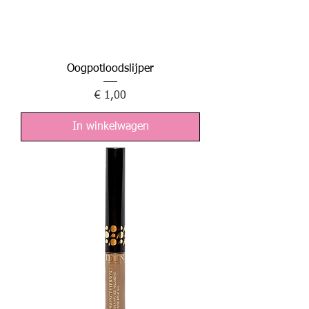
Oogpotloodslijper
Prijs
€ 1,00
In winkelwagen