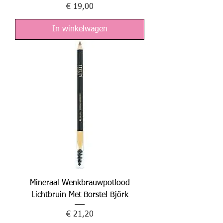
Prijs
€ 19,00
In winkelwagen
Mineraal Wenkbrauwpotlood
Lichtbruin Met Borstel Björk
Prijs
€ 21,20