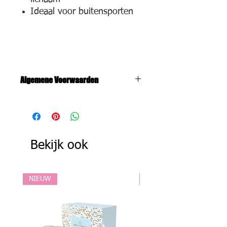
Ideaal voor buitensporten
Algemene Voorwaarden
De algemene voorwaarden zijn zowel
van toepassing op producten als op
behandelingen. Meer info vindt u
hier.
Bekijk ook
NIEUW
NIEUW