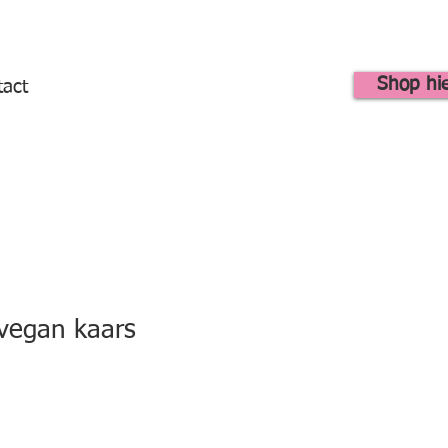
Shop hi
tact
vegan kaars