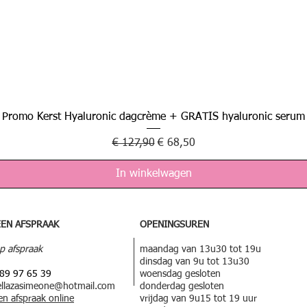
Promo Kerst Hyaluronic dagcrème + GRATIS hyaluronic serum
Snel overzicht
Normale prijs
Verkoopprijs
€ 127,90
€ 68,50
In winkelwagen
EEN
AFSPRAAK
OPENINGSUREN
p afspraak
maandag van 13u30 tot 19u
dinsdag van 9u tot 13u30
89 97 65 39
woensdag gesloten
ellazasimeone@hotmail.com
donderdag gesloten
en afspraak online
vrijdag van 9u15 tot 19 uur