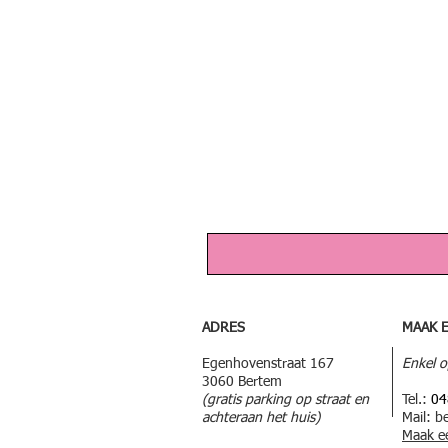
ADRES
MAAK 
Egenhovenstraat 167
Enkel o
3060 Bertem
(gratis parking op straat en
Tel.:
04
achteraan het huis)
Mail:
b
M
aak e