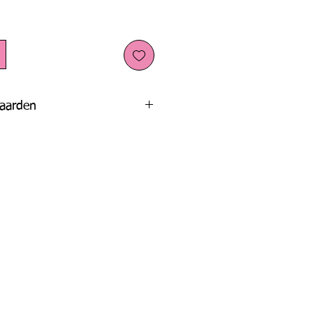
aarden
den zijn zowel van toepassing op
andelingen. Meer info vindt u
hier.