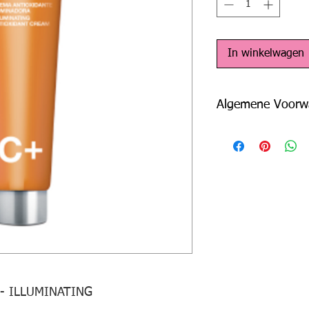
In winkelwagen
Algemene Voorw
De algemene voorwaar
producten als op beh
- ILLUMINATING