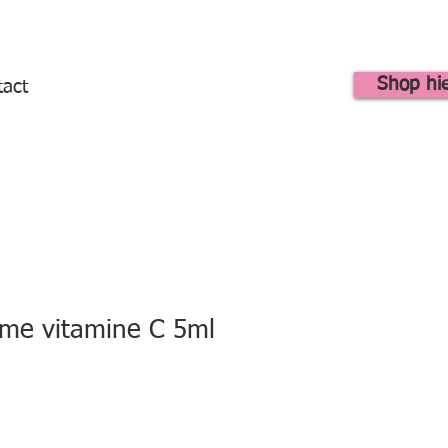
Shop hi
tact
ème vitamine C 5ml