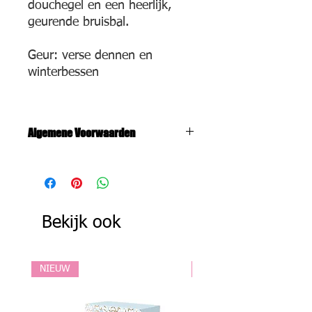
douchegel en een heerlijk,
geurende bruisbal.
Geur: verse dennen en
winterbessen
Algemene Voorwaarden
De algemene voorwaarden zijn zowel
van toepassing op producten als op
behandelingen. Meer info vindt u
hier.
Bekijk ook
NIEUW
NIEUW