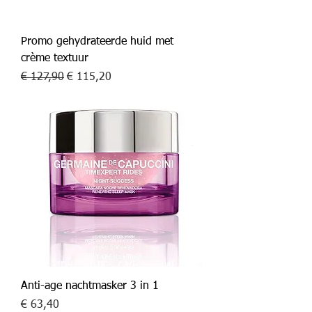
Promo gehydrateerde huid met
crème textuur
Normale prijs
Verkoopprijs
€ 127,90
€ 115,20
Anti-age nachtmasker 3 in 1
Prijs
€ 63,40