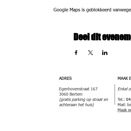
Google Maps is geblokkeerd vanwege je
Deel dit evenem
ADRES
MAAK 
Egenhovenstraat 167
Enkel o
3060 Bertem
(gratis parking op straat en
Tel.:
04
achteraan het huis)
Mail:
b
M
aak e