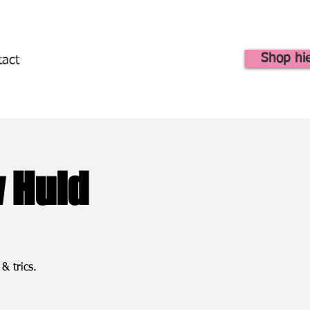
Shop hi
tact
 Huid
& trics.