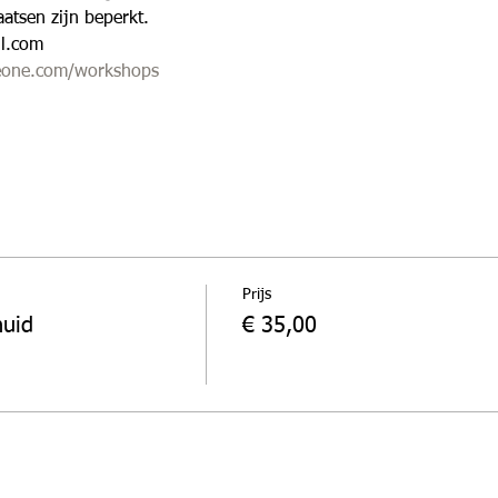
aatsen zijn beperkt.
l.com 
meone.com/workshops
Prijs
huid
€ 35,00